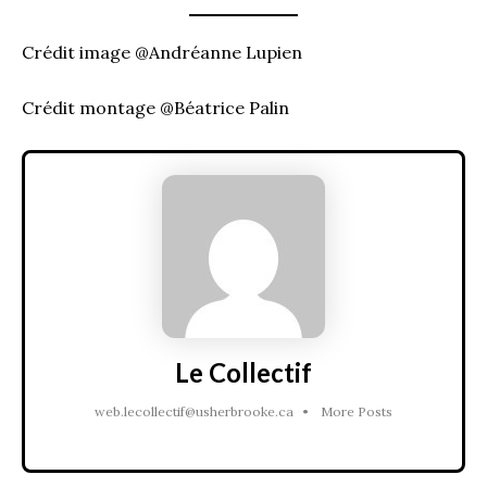
Crédit image @Andréanne Lupien
Crédit montage @Béatrice Palin
Le Collectif
web.lecollectif@usherbrooke.ca
•
More Posts