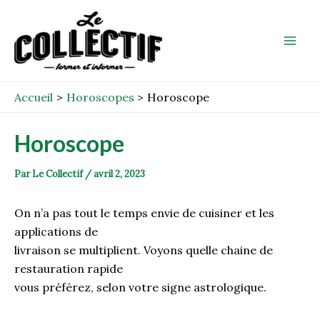
Aller
Post
Mai
au
navigation
Men
contenu
Accueil
Horoscopes
Horoscope
Horoscope
Par
Le Collectif
/
avril 2, 2023
On n’a pas tout le temps envie de cuisiner et les
applications de
livraison se multiplient. Voyons quelle chaine de
restauration rapide
vous préférez, selon votre signe astrologique.