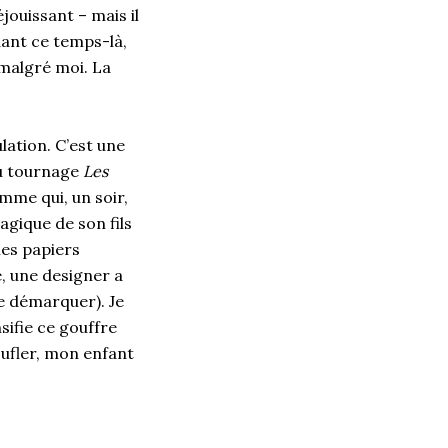
éjouissant – mais il
dant ce temps-là,
 malgré moi. La
ulation. C’est une
 au tournage
Les
emme qui, un soir,
agique de son fils
mes papiers
, une designer a
se démarquer). Je
sifie ce gouffre
oufler, mon enfant