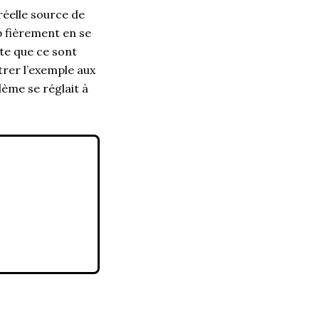
réelle source de
p fièrement en se
ite que ce sont
trer l’exemple aux
lème se réglait à