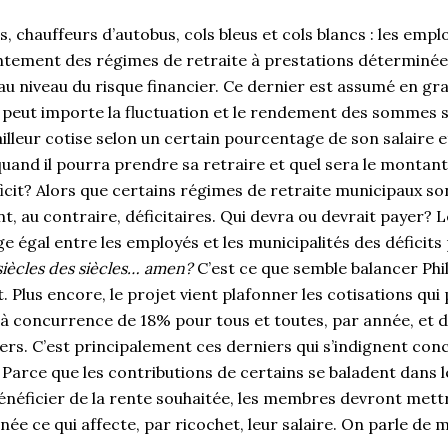
s, chauffeurs d’autobus, cols bleus et cols blancs : les emp
ntement des régimes de retraite à prestations déterminées
au niveau du risque financier. Ce dernier est assumé en gra
, peut importe la fluctuation et le rendement des sommes 
vailleur cotise selon un certain pourcentage de son salaire 
and il pourra prendre sa retraire et quel sera le montant
ficit? Alors que certains régimes de retraite municipaux s
t, au contraire, déficitaires. Qui devra ou devrait payer? L
 égal entre les employés et les municipalités des déficits
siècles des siècles… amen?
C’est ce que semble balancer Phil
 Plus encore, le projet vient plafonner les cotisations qui
’à concurrence de 18% pour tous et toutes, par année, et 
ers. C’est principalement ces derniers qui s’indignent con
Parce que les contributions de certains se baladent dans 
bénéficier de la rente souhaitée, les membres devront mett
ée ce qui affecte, par ricochet, leur salaire. On parle de mi