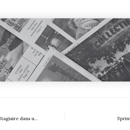
Dossier spécial – Stagiaire dans une classe du primaire, Loïc Fauteux-Goulet forme de petits entrepreneurs
Sprin