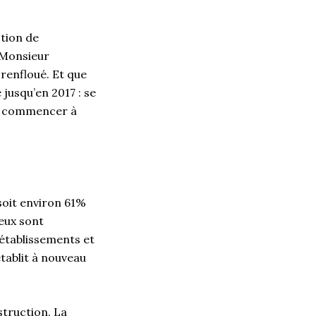
ction de
e Monsieur
 renfloué. Et que
 jusqu’en 2017 : se
oit commencer à
soit environ 61%
 eux sont
établissements et
établit à nouveau
struction. La