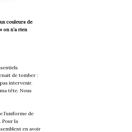
aux couleurs de
 on n’a rien
ssentiels
enait de tomber :
pas intervenir.
 ma tête. Nous
e l’uniforme de
. Pour la
s semblent en avoir