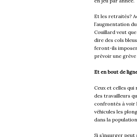
en jeu par année.
Et les retraités? 
l’augmentation du 
Couillard veut que
dire des cols bleu
feront-ils imposer
prévoir une grève 
Et en bout de lign
Ceux et celles qui
des travailleurs q
confrontés à voir
véhicules les plon
dans la population
Si s’insurger peut