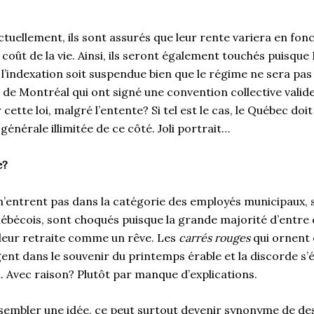
Actuellement, ils sont assurés que leur rente variera en fon
coût de la vie. Ainsi, ils seront également touchés puisqu
 l’indexation soit suspendue bien que le régime ne sera pas
s de Montréal qui ont signé une convention collective valide
 cette loi, malgré l’entente? Si tel est le cas, le Québec d
générale illimitée de ce côté. Joli portrait…
e?
 n’entrent pas dans la catégorie des employés municipaux, 
uébécois, sont choqués puisque la grande majorité d’entre
 leur retraite comme un rêve. Les
carrés rouges
qui ornent 
gent dans le souvenir du printemps érable et la discorde s’
. Avec raison? Plutôt par manque d’explications.
 sembler une idée, ce peut surtout devenir synonyme de de