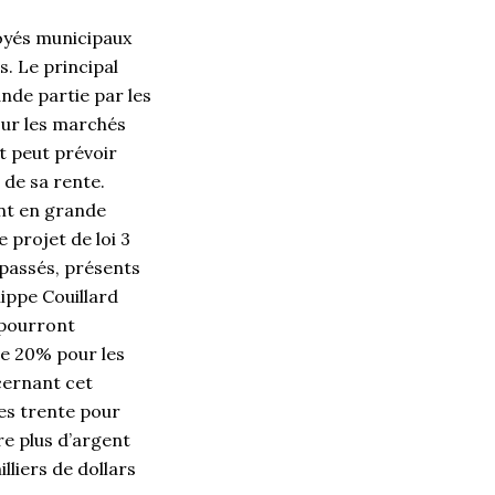
loyés municipaux
. Le principal
nde partie par les
sur les marchés
et peut prévoir
 de sa rente.
ont en grande
e projet de loi 3
 passés, présents
ippe Couillard
 pourront
de 20% pour les
cernant cet
les trente pour
re plus d’argent
lliers de dollars