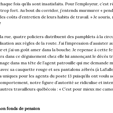
aque fois qu’ils sont insatisfaits. Pour l’employeur, c’est r
e trop fort. Au bout du corridor, j’entends murmurer « pen
es coûts d’entretien de leurs habits de travail. » Je souris,
?
la rue, quatre policiers distribuent des pamphlets à la circ
lisation aux règles de la route. J’ai l’impression d’assister
re
et j’ai un goût amer dans la bouche. Je repense à cette f
ers dans ce déguisement chez elle lui annonçant le décès tr
 l’image dans ma tête de l’agent patrouille qui me demande 
avec sa casquette rouge et ses pantalons zébrés (à LaSalle
 uniques pour les agents du poste 13 puisqu’ils ont voulu 
comportement, notre figure d’autorité se ridiculise et inten
 autres travailleurs québécois : « C’est pour mieux me cam
mon fonds de pension