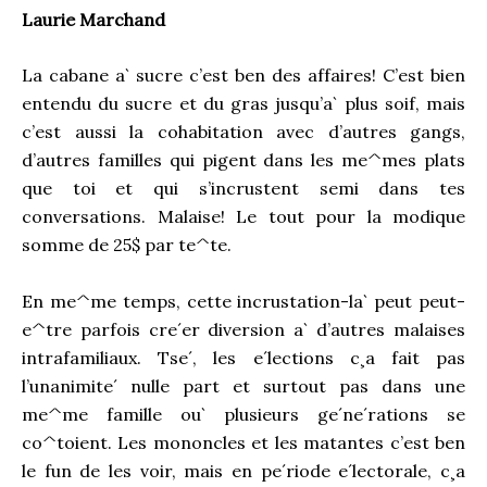
Laurie Marchand
La cabane a` sucre c’est ben des affaires! C’est bien
entendu du sucre et du gras jusqu’a` plus soif, mais
c’est aussi la cohabitation avec d’autres gangs,
d’autres familles qui pigent dans les me^mes plats
que toi et qui s’incrustent semi dans tes
conversations. Malaise! Le tout pour la modique
somme de 25$ par te^te.
En me^me temps, cette incrustation-la` peut peut-
e^tre parfois cre´er diversion a` d’autres malaises
intrafamiliaux. Tse´, les e´lections c¸a fait pas
l’unanimite´ nulle part et surtout pas dans une
me^me famille ou` plusieurs ge´ne´rations se
co^toient. Les mononcles et les matantes c’est ben
le fun de les voir, mais en pe´riode e´lectorale, c¸a