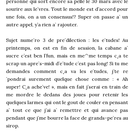
personne qui sort encore sa pelle le 30 mars avec le
sourire aux le`vres. Tout le monde est d’accord pour
une fois, on a un consensus!? Super on passe a` un
autre appel, y’a rien a` rajouter.
Sujet nume´ro 3 de pre´dilection : les e´tudes! Au
printemps, on est en fin de session, la cabane a`
sucre c’est ben l’fun, mais en me^me temps c¸a te
scrap un apre`s-midi d’e´tude c’est pas long! Si tu me
demandes comment c¸a va les e´tudes, j’te re
´pondrai surement quelque chose comme : « Ah
super! C¸a ache`ve! », mais en fait j’serai en train de
me mordre le dedans des joues pour retenir les
quelques larmes qui ont le gout de couler en pensant
a` tout ce que j’ai a` remettre et qui avance pas
pendant que j’me bourre la face de grands-pe`res au
sirop.