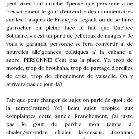
peut virer tout croche. J’pense que personne a ne
´cessairement le gout d’entendre des commentaires
sur les frasques de Franc¸ois Legault ou de se faire
garrocher en pleine face le fait que Que´bec
Solidaire, « c’est un parti de pelleteux de nuages ». Je
vous le garantis, personne se fera convertir a` de
nouvelles alle´geances politiques a` la cabane a`
sucre, PERSONNE! C’est pas la place. Y’a trop de
monde, trop de brouhaha, trop de partage d’oreilles
de criss, trop de clinquement de vaisselle. On y
arrivera pas ce jour-la`!
Fait que pour changer de sujet on parle de quoi : de
la tempe´rature! Ye´! Beau sujet propice aux
complaintes cette anne´e. Franchement, j’ai juste
pas le gout de perdre mon temps a`
chialer/entendre chialer la`-dessus. J’connais