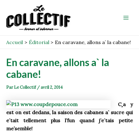
Aller
Post
Mai
au
navigation
Men
contenu
Accueil
Éditorial
En caravane, allons a` la cabane!
En caravane, allons a` la
cabane!
Par
Le Collectif
/
avril 2, 2014
C¸a y
est on est dedans, la saison des cabanes a` sucre qui
e´tait tellement plus l’fun quand j’e´tais petite
me’semble!