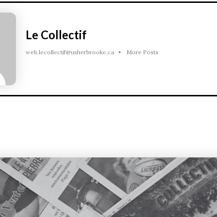
Le Collectif
web.lecollectif@usherbrooke.ca
•
More Posts