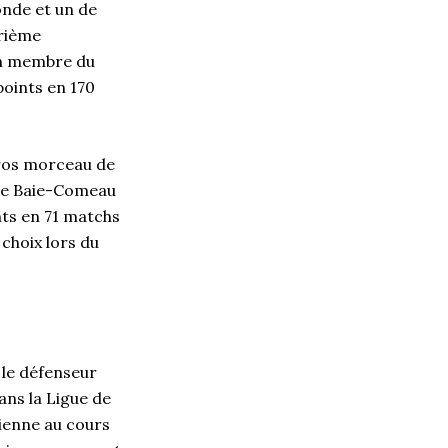
onde et un de
trième
un membre du
points en 170
 gros morceau de
n de Baie-Comeau
nts en 71 matchs
choix lors du
 le défenseur
ans la Ligue de
rienne au cours