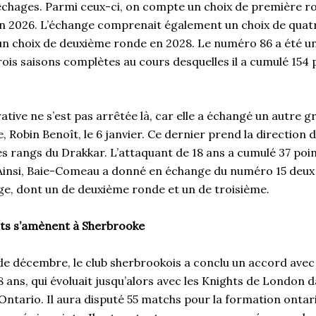
êchages. Parmi ceux-ci, on compte un choix de première r
n 2026. L’échange comprenait également un choix de qua
un choix de deuxième ronde en 2028. Le numéro 86 a été 
is saisons complètes au cours desquelles il a cumulé 154 
ative ne s’est pas arrêtée là, car elle a échangé un autre
e, Robin Benoît, le 6 janvier. Ce dernier prend la directio
es rangs du Drakkar. L’attaquant de 18 ans a cumulé 37 poi
 Ainsi, Baie-Comeau a donné en échange du numéro 15 deux 
e, dont un de deuxième ronde et un de troisième.
nts s’amènent à Sherbrooke
de décembre, le club sherbrookois a conclu un accord avec
8 ans, qui évoluait jusqu’alors avec les Knights de London d
’Ontario. Il aura disputé 55 matchs pour la formation onta