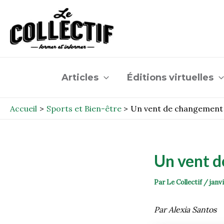
Aller
Post
au
navigation
contenu
Articles
Éditions virtuelles
Accueil
Sports et Bien-être
Un vent de changement 
Un vent d
Par
Le Collectif
/
janv
Par Alexia Santos