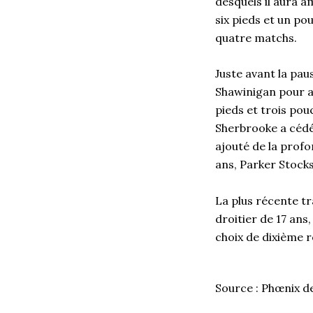
desquels il aura a
six pieds et un po
quatre matchs.
Juste avant la pau
Shawinigan pour ac
pieds et trois pou
Sherbrooke a cédé
ajouté de la profo
ans, Parker Stock
La plus récente tr
droitier de 17 ans
choix de dixième 
Source : Phœnix d