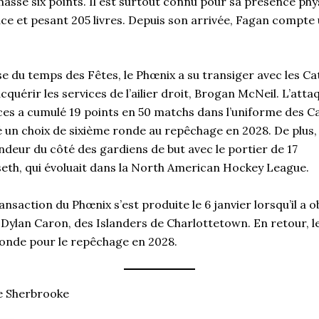
massé six points. Il est surtout connu pour sa présence ph
uce et pesant 205 livres. Depuis son arrivée, Fagan compte
se du temps des Fêtes, le Phœnix a su transiger avec les C
quérir les services de l’ailier droit, Brogan McNeil. L’atta
ces a cumulé 19 points en 50 matchs dans l’uniforme des Ca
 un choix de sixième ronde au repêchage en 2028. De plus, 
ndeur du côté des gardiens de but avec le portier de 17
seth, qui évoluait dans la North American Hockey League.
ansaction du Phœnix s’est produite le 6 janvier lorsqu’il a 
, Dylan Caron, des Islanders de Charlottetown. En retour, 
ronde pour le repêchage en 2028.
e Sherbrooke