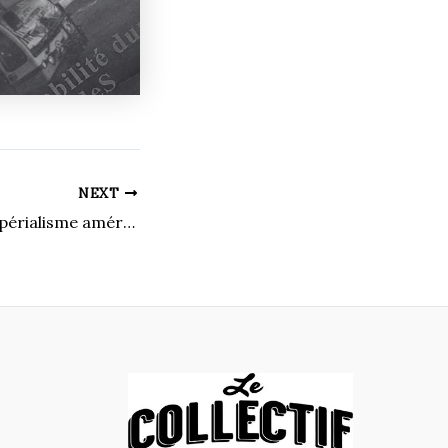
NEXT
Le phœnix de l’impérialisme américain