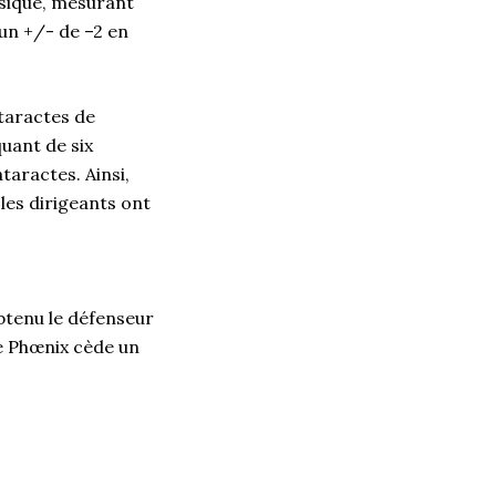
ysique, mesurant
 un +/- de –2 en
ataractes de
quant de six
taractes. Ainsi,
les dirigeants ont
obtenu le défenseur
le Phœnix cède un