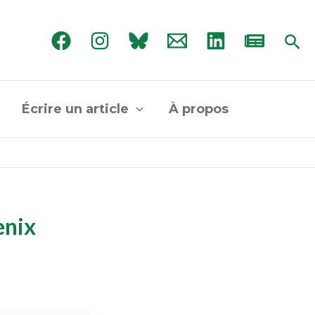
Rec
Écrire un article
À propos
hœnix