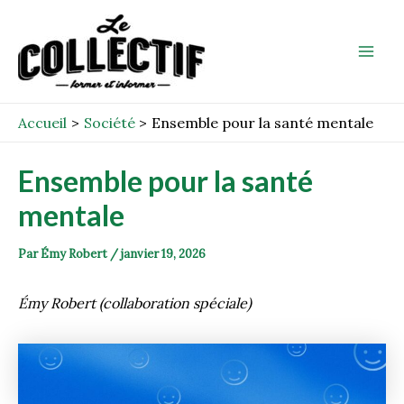
Aller
Post
Mai
au
navigation
Men
contenu
Accueil
Société
Ensemble pour la santé mentale
Ensemble pour la santé
mentale
Par
Émy Robert
/
janvier 19, 2026
Émy Robert (collaboration spéciale)