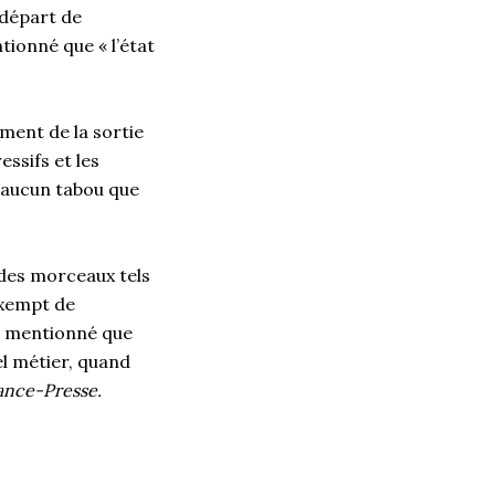
 départ de
ionné que « l’état
ment de la sortie
ssifs et les
ns aucun tabou que
 des morceaux tels
exempt de
it mentionné que
l métier, quand
ance-Presse.