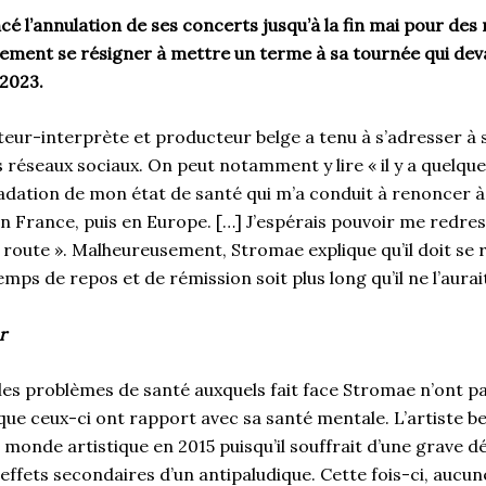
é l’annulation de ses concerts jusqu’à la fin mai pour des 
lement se résigner à mettre un terme à sa tournée qui deva
2023.
eur-interprète et producteur belge a tenu à s’adresser à 
s réseaux sociaux. On peut notamment y lire « il y a quelques
adation de mon état de santé qui m’a conduit à renoncer à
n France, puis en Europe. […] J’espérais pouvoir me redr
route ». Malheureusement, Stromae explique qu’il doit se 
mps de repos et de rémission soit plus long qu’il ne l’aurai
r
 les problèmes de santé auxquels fait face Stromae n’ont pa
e ceux-ci ont rapport avec sa santé mentale. L’artiste bel
e monde artistique en 2015 puisqu’il souffrait d’une grave d
effets secondaires d’un antipaludique. Cette fois-ci, aucu