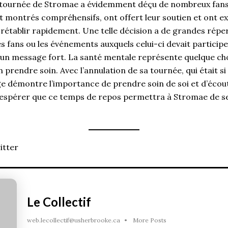
a tournée de Stromae a évidemment déçu de nombreux fans,
t montrés compréhensifs, ont offert leur soutien et ont e
se rétablir rapidement. Une telle décision a de grandes répe
 les fans ou les événements auxquels celui-ci devait particip
un message fort. La santé mentale représente quelque chose
n prendre soin. Avec l’annulation de sa tournée, qui était si
e démontre l’importance de prendre soin de soi et d’écoute
à espérer que ce temps de repos permettra à Stromae de s
itter
Le Collectif
web.lecollectif@usherbrooke.ca
•
More Posts