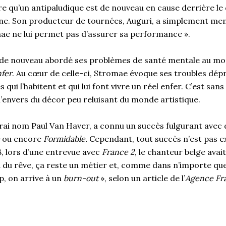
e qu’un antipaludique est de nouveau en cause derrière le
ne. Son producteur de tournées, Auguri, a simplement ment
ae ne lui permet pas d’assurer sa performance ».
 de nouveau abordé ses problèmes de santé mentale au mo
nfer
. Au cœur de celle-ci, Stromae évoque ses troubles dépre
 qui l’habitent et qui lui font vivre un réel enfer. C’est sa
 l’envers du décor peu reluisant du monde artistique.
rai nom Paul Van Haver, a connu un succès fulgurant avec
ou encore
Formidable.
Cependant, tout succès n’est pas 
18, lors d’une entrevue avec
France 2
, le chanteur belge ava
 du rêve, ça reste un métier et, comme dans n’importe que
op, on arrive à un
burn-out
», selon un article de l’
Agence Fr