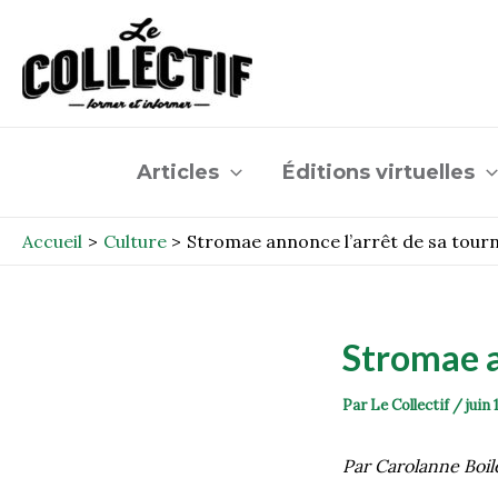
Aller
Post
au
navigation
contenu
Articles
Éditions virtuelles
Accueil
Culture
Stromae annonce l’arrêt de sa tour
Stromae a
Par
Le Collectif
/
juin 
Par Carolanne Boil