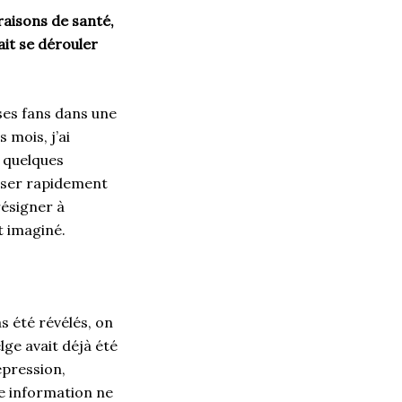
raisons de santé,
it se dérouler
ses fans dans une
 mois, j’ai
 quelques
esser rapidement
résigner à
t imaginé.
s été révélés, on
ge avait déjà été
épression,
ne information ne