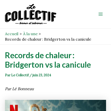
Aller
Post
Mai
au
navigation
Men
contenu
Accueil
À la une
Records de chaleur : Bridgerton vs la canicule
Records de chaleur :
Bridgerton vs la canicule
Par
Le Collectif
/
juin 23, 2024
Par Lé Bonneau