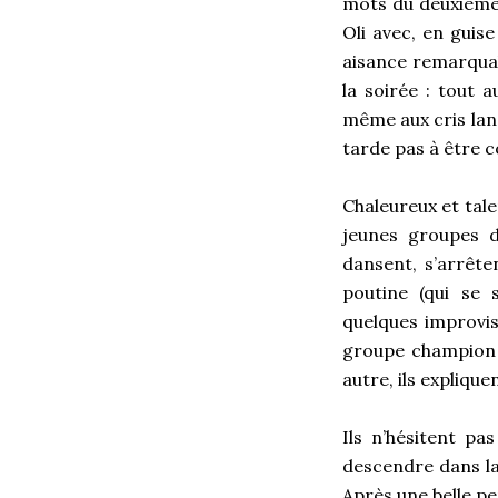
mots du deuxième 
Oli avec, en guis
aisance remarquab
la soirée : tout 
même aux cris lanc
tarde pas à être c
Chaleureux et tale
jeunes groupes de
dansent, s’arrêten
poutine (qui se s
quelques improvi
groupe champion 
autre, ils expliqu
Ils n’hésitent pa
descendre dans la
Après une belle p