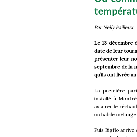
températu
Par Nelly Pailleux
Le 13 décembre de
date de leur tour
présenter leur n
septembre de la m
qu’ils ont livrée a
La première part
installé à Montr
assurer le réchau
un habile mélange
Puis Bigflo arrive