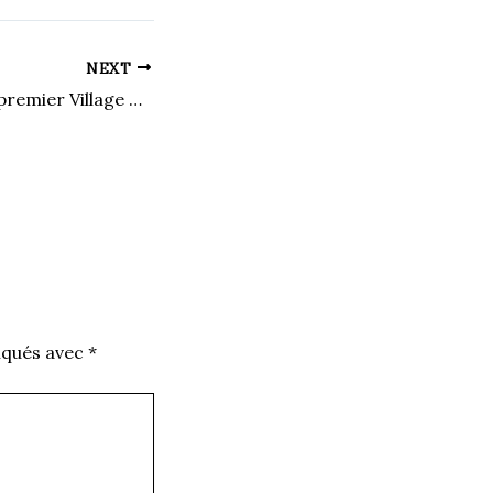
NEXT
L’ouverture d’un premier Village des Valeurs à Sherbrooke
iqués avec
*