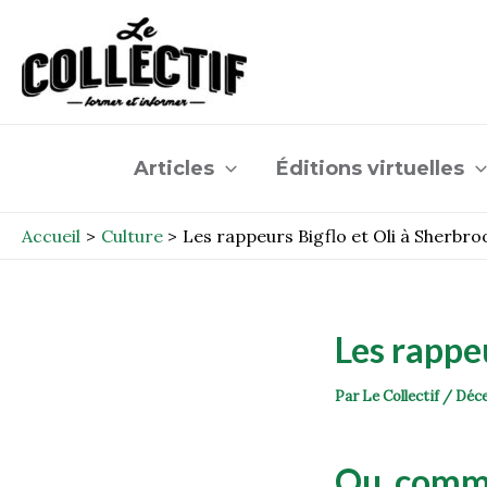
Aller
Post
au
navigation
contenu
Articles
Éditions virtuelles
Accueil
Culture
Les rappeurs Bigflo et Oli à Sherbr
Les rappe
Par
Le Collectif
/
Déce
Ou comme