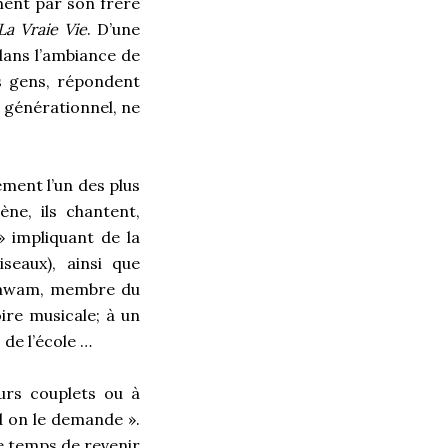
ment par son frère
La Vraie Vie
. D’une
dans l’ambiance de
les gens, répondent
e générationnel, ne
ement l’un des plus
ène, ils chantent,
 » impliquant de la
iseaux), ainsi que
 Wawam, membre du
re musicale; à un
 de l’école …
eurs couplets ou à
d on le demande ».
e temps de revenir