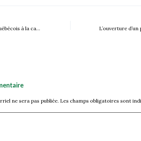
Dan Gagnon, le Québécois à la carrière belge
mentaire
riel ne sera pas publiée.
Les champs obligatoires sont ind