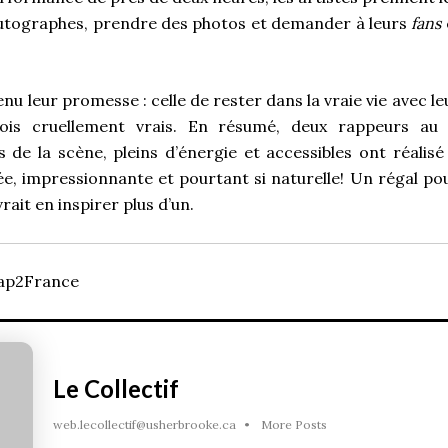
utographes, prendre des photos et demander à leurs
fans
enu leur promesse : celle de rester dans la vraie vie avec le
fois cruellement vrais. En résumé, deux rappeurs au t
és de la scène, pleins d’énergie et accessibles ont réali
ée, impressionnante et pourtant si naturelle! Un régal po
vrait en inspirer plus d’un.
Rap2France
Le Collectif
web.lecollectif@usherbrooke.ca
•
More Posts