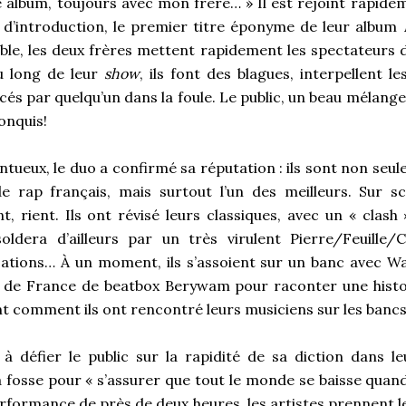
album, toujours avec mon frère… » Il est rejoint rapide
e d’introduction, le premier titre éponyme de leur album
le, les deux frères mettent rapidement les spectateurs 
au long de leur
show
, ils font des blagues, interpellent 
és par quelqu’un dans la foule. Le public, un beau mélang
onquis!
ntueux, le duo a confirmé sa réputation : ils sont non seul
 rap français, mais surtout l’un des meilleurs. Sur sc
t, rient. Ils ont révisé leurs classiques, avec un « clash
oldera d’ailleurs par un très virulent Pierre/Feuille/C
sations… À un moment, ils s’assoient sur un banc avec
de France de beatbox Berywam pour raconter une histoi
ent comment ils ont rencontré leurs musiciens sur les bancs
s à défier le public sur la rapidité de sa diction dans l
 fosse pour « s’assurer que tout le monde se baisse quan
erformance de près de deux heures, les artistes prennent l