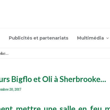
Publicités et partenariats
Multimédia
ooke…
urs Bigflo et Oli à Sherbrooke…
mbre 20, 2017
nt mettre une salle en feu m