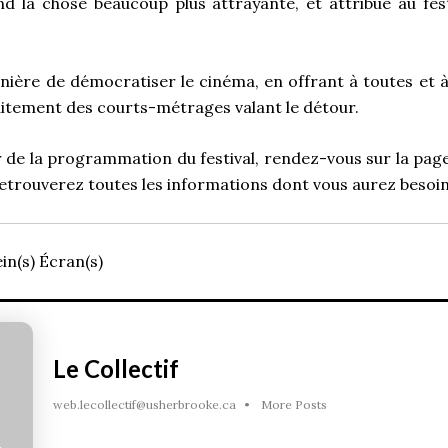
d la chose beaucoup plus attrayante, et attribue au fes
.
nière de démocratiser le cinéma, en offrant à toutes et à 
uitement des courts-métrages valant le détour.
r de la programmation du festival, rendez-vous sur la page
retrouverez toutes les informations dont vous aurez besoin
in(s) Écran(s)
Le Collectif
web.lecollectif@usherbrooke.ca
•
More Posts