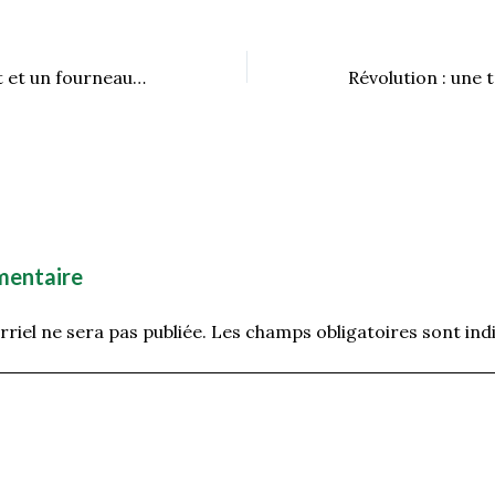
Un temps frisquet et un fourneau bien chaud
mentaire
riel ne sera pas publiée.
Les champs obligatoires sont ind