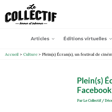
Aller
Post
au
navigation
contenu
Articles
Éditions virtuelles
Accueil
Culture
Plein(s) Écran(s), un festival de cin
Plein(s) É
Facebook
Par
Le Collectif
/
Déce