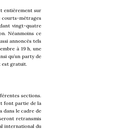
ant entièrement sur
re courts-métrages
ndant vingt-quatre
ion. Néanmoins ce
aussi annoncés tels
écembre à 19 h, une
nsi qu’un party de
 est gratuit.
férentes sections.
t font partie de la
és dans le cadre de
 seront retransmis
l international du