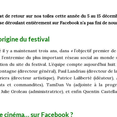
est de retour sur nos toiles cette année du 5 au 15 décem
e déroulant entièrement sur Facebook n’a pas fini de nou
origine du festival
 il y a maintenant trois ans, dans
«
l’objectif premier de 
 l’entremise du plus important réseau social au monde »
ion du site du festival. L’équipe compte aujourd’hui huit
ontagne (directeur général), Paul Landriau (directeur de 
iers (directeur artistique), Patrice Laliberté (idéateur)
iats et commandites), TamDan Vu (adjointe à la prog
Julie Groleau (administratrice), et enfin Quentin Castell
de cinéma… sur Facebook ?