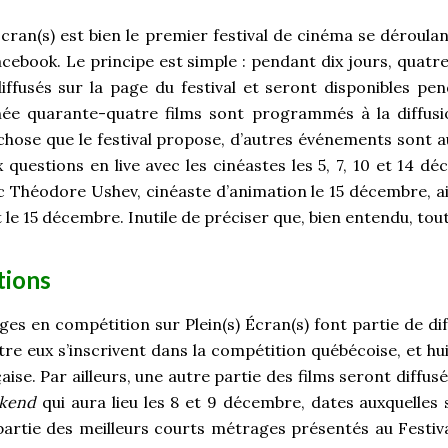
 Écran(s) est bien le premier festival de cinéma se déroul
Facebook. Le principe est simple : pendant dix jours, quat
iffusés sur la page du festival et seront disponibles pe
née quarante-quatre films sont programmés à la diffus
 chose que le festival propose, d’autres événements sont 
 questions en live avec les cinéastes les 5, 7, 10 et 14 d
c Théodore Ushev, cinéaste d’animation le 15 décembre, ai
le 15 décembre. Inutile de préciser que, bien entendu, tout
tions
es en compétition sur Plein(s) Écran(s) font partie de dif
re eux s’inscrivent dans la compétition québécoise, et hui
ise. Par ailleurs, une autre partie des films seront diffus
ekend
qui aura lieu les 8 et 9 décembre, dates auxquelles
 partie des meilleurs courts métrages présentés au Festiva