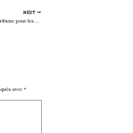
NEXT
Révolution : une tribune pour les meilleurs danseurs du Québec
iqués avec
*