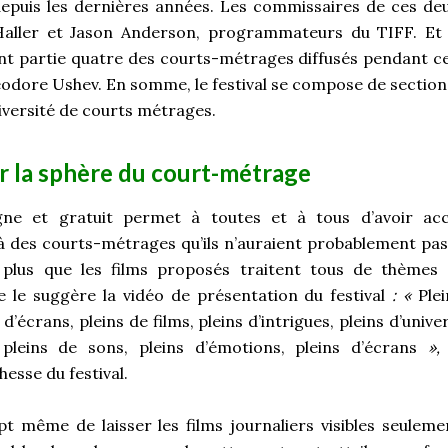
epuis les dernières années. Les commissaires de ces de
Haller et Jason Anderson, programmateurs du TIFF. Et e
nt partie quatre des courts-métrages diffusés pendant ces
odore Ushev. En somme, le festival se compose de sections
versité de courts métrages.
 la sphère du court-métrage
igne et gratuit permet à toutes et à tous d’avoir a
à des courts-métrages qu’ils n’auraient probablement pas 
nt plus que les films proposés traitent tous de thèmes 
 le suggère la vidéo de présentation du festival
: «
Ple
d’écrans, pleins de films, pleins d’intrigues, pleins d’unive
, pleins de sons, pleins d’émotions, pleins d’écrans
»,
hesse du festival.
pt même de laisser les films journaliers visibles seulem