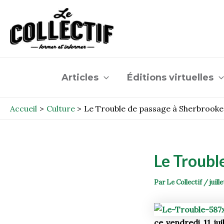
Aller
Post
au
navigation
contenu
Articles
Éditions virtuelles
Accueil
Culture
Le Trouble de passage à Sherbrooke
Le Troubl
Par
Le Collectif
/
juill
ce vendredi 11 ju