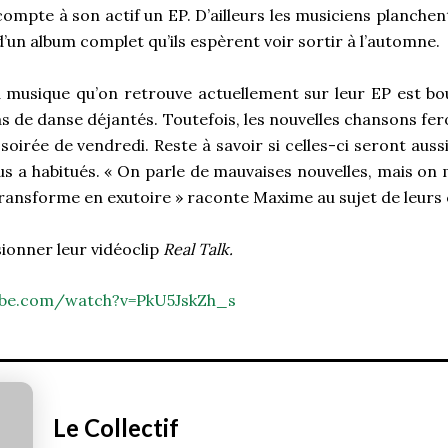
compte à son actif un EP. D’ailleurs les musiciens planche
’un album complet qu’ils espèrent voir sortir à l’automne.
a musique qu’on retrouve actuellement sur leur EP est bo
s de danse déjantés. Toutefois, les nouvelles chansons fer
 soirée de vendredi. Reste à savoir si celles-ci seront auss
us a habitués. « On parle de mauvaises nouvelles, mais on 
transforme en exutoire » raconte Maxime au sujet de leurs
isionner leur vidéoclip
Real Talk.
ube.com/watch?v=PkU5JskZh_s
Le Collectif