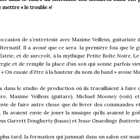
mettre « le trouble »!
l’occasion de s’entretenir avec Maxime Veilleux, guitariste 
alternatif. Il a avoué que ce sera la première fois que l
’Estrie, et de surcroît, à la mythique Petite Boîte Noire. 
rgie et de remplir la place d’un son qui sonne parfois vi
. « On essaie d’être à la hauteur du nom du band » avoue M
 dans le studio de production où ils travaillaient à faire d
aire, Maxime Veilleux (guitare), Michael Mooney (voix) 
envie de faire autre chose que de livrer des commandes
ls avaient envie de jouer la musique qu’ils avaient le go
eux Garrett Dougherty (basse) et Jesse Gnaedingr (batterie
plus tard, la formation qui jammait dans un salon est mai