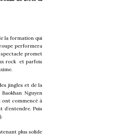
de la formation qui
e groupe performera
Le spectacle promet
eux rock et parfois
axime.
es jingles et de la
et Baokhan Nguyen
 et ont commencé à
ût d’entendre. Puis
).
ntenant plus solide