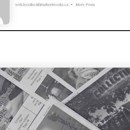
web.lecollectif@usherbrooke.ca
•
More Posts