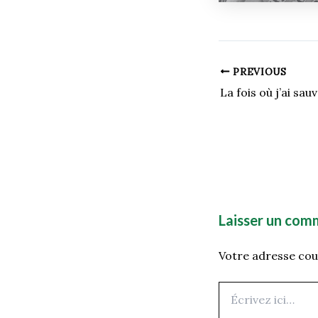
PREVIOUS
La fois où j’ai sa
Laisser un com
Votre adresse cour
Écrivez
ici…