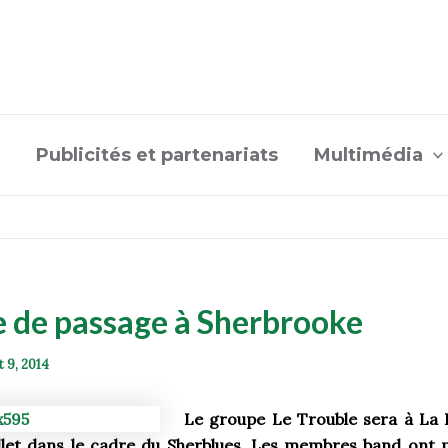
Publicités et partenariats
Multimédia
e de passage à Sherbrooke
et 9, 2014
Le groupe Le Trouble sera à La P
illet dans le cadre du Sherblues. Les membres band ont p