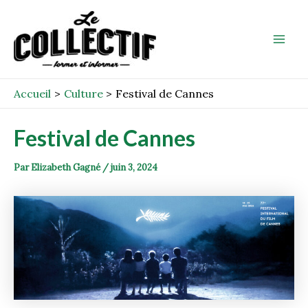
Aller
Post
Mai
au
navigation
Men
contenu
Accueil
Culture
Festival de Cannes
Festival de Cannes
Par
Elizabeth Gagné
/
juin 3, 2024