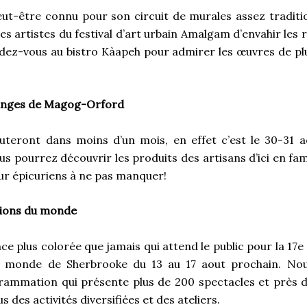
ut-être connu pour son circuit de murales assez traditio
s artistes du festival d’art urbain Amalgam d’envahir les r
dez-vous au bistro Kàapeh pour admirer les œuvres de plu
anges de Magog-Orford
buteront dans moins d’un mois, en effet c’est le 30-31 ao
 pourrez découvrir les produits des artisans d’ici en fam
r épicuriens à ne pas manquer!
itions du monde
ce plus colorée que jamais qui attend le public pour la 17e 
u monde de Sherbrooke du 13 au 17 aout prochain. Nou
rammation qui présente plus de 200 spectacles et près d
s des activités diversifiées et des ateliers.