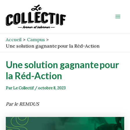
Aller
Post
Mai
au
navigation
Men
contenu
Accueil
Campus
Une solution gagnante pour la Réd-Action
Une solution gagnante pour
la Réd-Action
Par
Le Collectif
/
octobre 8, 2023
Par le REMDUS