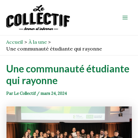
Aller
Post
Mai
au
navigation
Men
contenu
Accueil
À la une
Une communauté étudiante qui rayonne
Une communauté étudiante
qui rayonne
Par
Le Collectif
/
mars 24, 2024