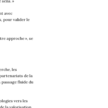
e sens. »
nt avec
, pour valider le
otre approche », se
erche, les
partenariats de la
passage fluide du
logies vers les
de la valorisation