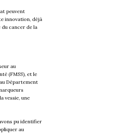
iat peuvent
e innovation, déjà
c du cancer de la
seur au
té (FMSS), et le
r au Département
iomarqueurs
a vessie, une
avons pu identifier
pliquer au