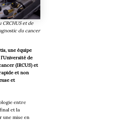
 du CRCHUS et de
diagnostic du cancer
tis, une équipe
l’Université de
 cancer (IRCUS) et
rapide et non
euse et
ologie entre
nal et la
ur une mise en