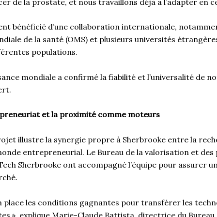
er de la prostate, et nous travaillons déjà à l’adapter en c
ent bénéficié d’une collaboration internationale, notamme
diale de la santé (OMS) et plusieurs universités étrangères
fférentes populations.
ance mondiale a confirmé la fiabilité et l’universalité de n
vert.
repreneuriat et la proximité comme moteurs
ojet illustre la synergie propre à Sherbrooke entre la rech
 monde entrepreneurial. Le Bureau de la valorisation et des 
ech Sherbrooke ont accompagné l’équipe pour assurer un 
arché.
 place les conditions gagnantes pour transférer les techno
tes », explique Marie-Claude Battista, directrice du Bureau 