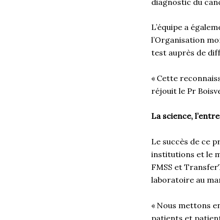
diagnostic du canc
L’équipe a égalem
l’Organisation mon
test auprès de di
« Cette reconnaiss
réjouit le Pr Bois
La science, l’ent
Le succès de ce pr
institutions et le
FMSS et TransferT
laboratoire au m
« Nous mettons en
patients et patien