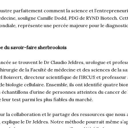
illustre parfaitement comment la science et l’entrepreneur
decine, souligne Camille Dodd, PDG de RYND Biotech. Cett
 mondiale, représente une percée majeure pour le diagnosti
e du savoir-faire sherbrookois
ncée se trouvent le Dr Claudio Jeldres, urologue et profes
rurgie de la Faculté de médecine et des sciences de la san
l Boisvert, directeur scientifique de l’IRCUS et professeu
e biologie cellulaire. Ensemble, ils ont identifié quatre b
échantillons d’urine de personnes atteintes du cancer de l
e leur test parmi les plus fiables du marché.
sur la collaboration et le partage des ressources que nous 
 explique le Dr Jeldres. Notre méthode pourrait même s’ap