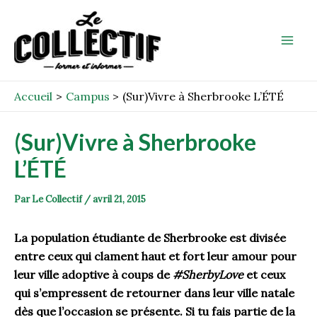
Aller
Post
Mai
au
navigation
Men
contenu
Accueil
Campus
(Sur)Vivre à Sherbrooke L’ÉTÉ
(Sur)Vivre à Sherbrooke
L’ÉTÉ
Par
Le Collectif
/
avril 21, 2015
La population étudiante de Sherbrooke est divisée
entre ceux qui clament haut et fort leur amour pour
leur ville adoptive à coups de
#SherbyLove
et ceux
qui s’empressent de retourner dans leur ville natale
dès que l’occasion se présente. Si tu fais partie de la