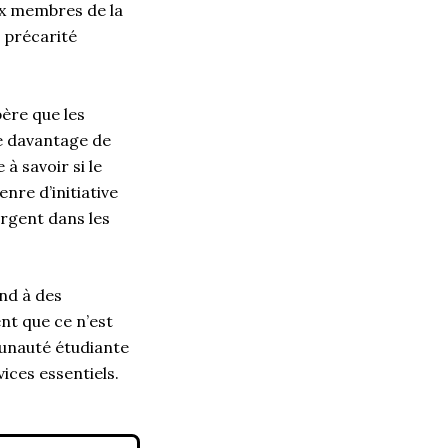
ux membres de la
 précarité
père que les
ue davantage de
à savoir si le
re d’initiative
argent dans les
nd à des
nt que ce n’est
unauté étudiante
ices essentiels.