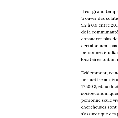
Il est grand temp
trouver des soluti
5,2 à 0,9 entre 20
de la communauté é
consacrer plus de
certainement pas à
personnes étudian
locataires ont un 
Évidemment, ce ne
permettre aux étud
17 500 $, et au do
socioéconomiques (
personne seule vi
chercheuses sont l
s’assurer que ces