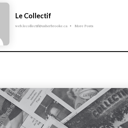
Le Collectif
web.lecollectif@usherbrooke.ca
•
More Posts