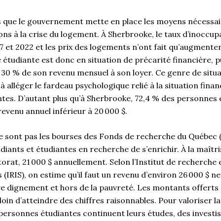
s que le gouvernement mette en place les moyens nécessai
ons à la crise du logement. À Sherbrooke, le taux d’inoccup
17 et 2022 et les prix des logements n’ont fait qu’augmenter
tudiante est donc en situation de précarité financière, pu
 30 % de son revenu mensuel à son loyer. Ce genre de situa
 alléger le fardeau psychologique relié à la situation finan
tes. D’autant plus qu’à Sherbrooke, 72,4 % des personnes 
revenu annuel inférieur à 20 000 $.
 sont pas les bourses des Fonds de recherche du Québec 
iants et étudiantes en recherche de s’enrichir. À la maîtri
ctorat, 21 000 $ annuellement. Selon l’Institut de recherche
IRIS), on estime qu’il faut un revenu d’environ 26 000 $ n
ve dignement et hors de la pauvreté. Les montants offerts
oin d’atteindre des chiffres raisonnables. Pour valoriser l
 personnes étudiantes continuent leurs études, des investi