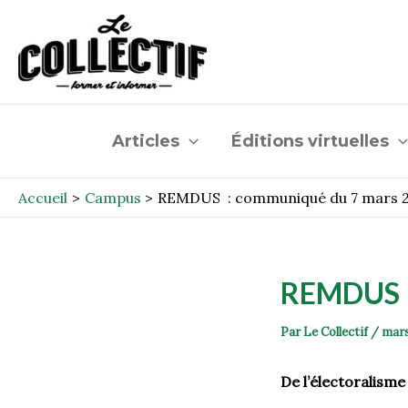
Aller
Post
au
navigation
contenu
Articles
Éditions virtuelles
Accueil
Campus
REMDUS : communiqué du 7 mars 
REMDUS :
Par
Le Collectif
/
mars
De l’électoralism