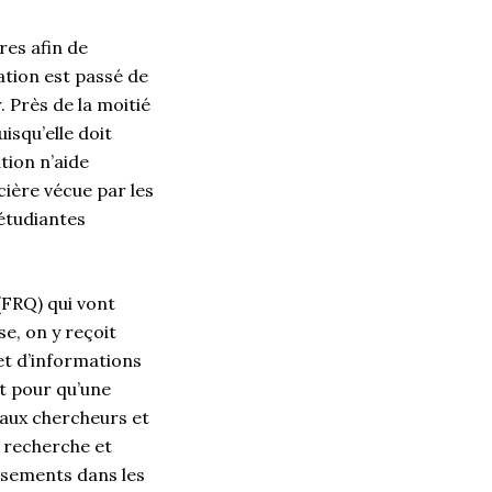
res afin de
ation est passé de
. Près de la moitié
isqu’elle doit
tion n’aide
cière vécue par les
étudiantes
(FRQ) qui vont
se, on y reçoit
 et d’informations
et pour qu’une
 aux chercheurs et
a recherche et
ssements dans les