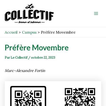
Aller
Post
Mai
au
navigation
Men
contenu
Accueil
Campus
Préfère Movembre
Préfère Movembre
Par
Le Collectif
/
octobre 22, 2023
Marc-Alexandre Fortin