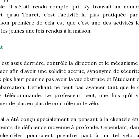
ble. Il s’était rendu compte qu’il s’y trouvait un nom
t qu’au Touret, c’est l’activité la plus pratiquée par
ison première de cela est que c’est une des activités l
les jeunes une fois rendus à la maison.
nt
 est assis derrière, contrôle la direction et le mécanisme d
er afin d’avoir une solidité accrue, synonyme de sécurité
is plus haut pour ne pas avoir la vue obstruée et l’étudiant 
embarcation. L’étudiant ne peut pas avancer tant que le 
 télécommande. Le professeur peut, une fois qu’il vo
ner de plus en plus de contrôle sur le vélo.
ial a été conçu spécialement en pensant à la clientèle ét
tteints de déficience moyenne à profonde. Cependant, dan
 clientèles pourraient prendre part à un tel vélo af