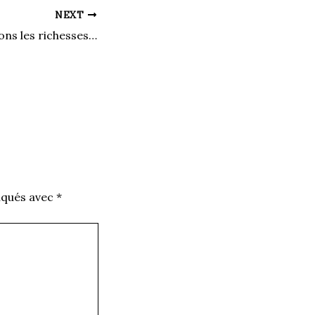
NEXT
Nous qui apprécions les richesses offertes par la planète, à qui la responsabilité de sa préservation?
iqués avec
*