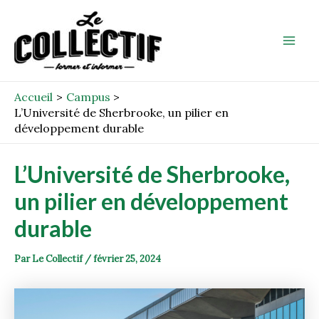
Aller
Post
Mai
au
navigation
Men
contenu
Accueil
Campus
L’Université de Sherbrooke, un pilier en
développement durable
L’Université de Sherbrooke,
un pilier en développement
durable
Par
Le Collectif
/
février 25, 2024