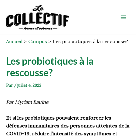
Aller
Post
Mai
au
navigation
Men
contenu
Accueil
Campus
Les probiotiques à la rescousse?
Les probiotiques à la
rescousse?
Par
/
juillet 4, 2022
Par Myriam Baulne
Et si les probiotiques pouvaient renforcer les
défenses immunitaires des personnes atteintes de la
COVID-19, réduire l’intensité des symptômes et