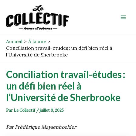
Aller
Post
Mai
au
navigation
Men
contenu
Accueil
À la une
Conciliation travail-études : un défi bien réel à
l’Université de Sherbrooke
Conciliation travail-études :
un défi bien réel à
l’Université de Sherbrooke
Par
Le Collectif
/
juillet 9, 2025
Par Frédérique Maysenhoelder