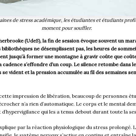
ines de stress académique, les étudiantes et étudiants profi
moment pour souffler.
Sherbrooke (UdeS), la fin de session évoque souvent un mar
es bibliothèques ne désemplissent pas, les heures de sommei
lent jusqu’à former une montagne à gravir coûte que coûte. 
 cadence s’effondre d’un coup. Le silence retombe dans les
s se vident et la pression accumulée au fil des semaines se
cette impression de libération, beaucoup de personnes ét
crocher n’a rien d’automatique. Le corps et le mental de
t d’hypervigilance qui les a tenus debout durant toute la s
plique par la réaction physiologique du stress prolongé. 
sifie, le système nerveux s’active en continu et entraîne l