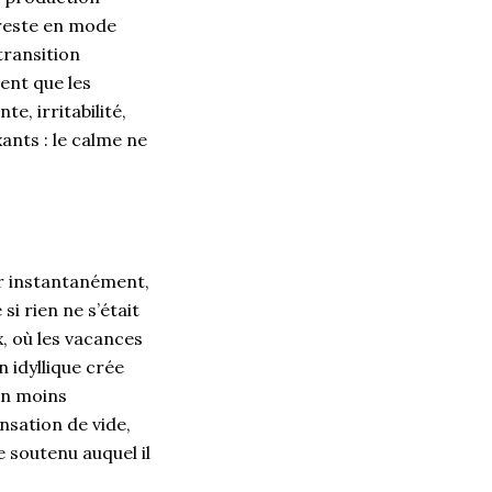
 reste en mode
transition
ent que les
e, irritabilité,
ants : le calme ne
er instantanément,
i rien ne s’était
x, où les vacances
 idyllique crée
ien moins
nsation de vide,
 soutenu auquel il