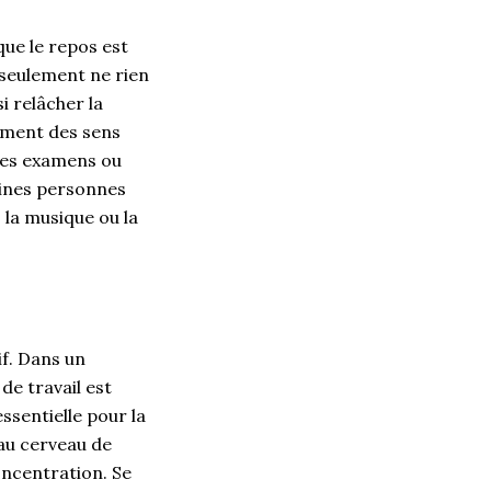
que le repos est
s seulement ne rien
i relâcher la
sement des sens
 les examens ou
taines personnes
 la musique ou la
if. Dans un
de travail est
ssentielle pour la
 au cerveau de
oncentration. Se