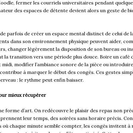
odle, fermer les courriels universitaires pendant quelque
nateur des espaces de détente devient alors un geste de bi
 parfois de créer un espace mental distinct de celui de la
ents dans son environnement physique peuvent aider, co
s, changer légèrement la disposition de son bureau ou ins
nt la transition vers une période plus douce. Boire un café d
t midi, modifier l’ambiance sonore de la pièce ou introduir
e contribue à marquer le début des congés. Ces gestes simp
erveau : le rythme peut enfin baisser.
 pour mieux récupérer
ne forme d’art. On redécouvre le plaisir des repas non préc
 prennent leur temps, des soirées sans horaire précis. Con
 où chaque minute semble compter, les congés invitent à ré