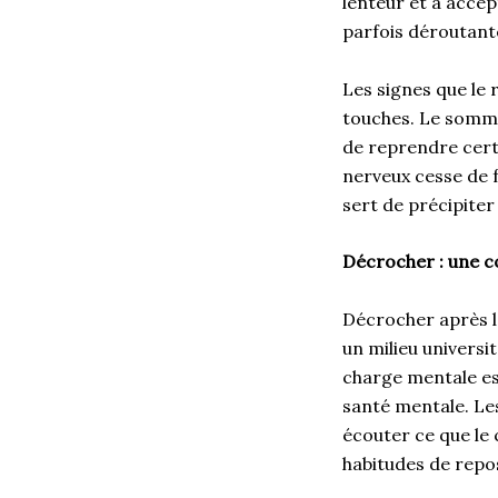
lenteur et à accep
parfois déroutant
Les signes que le
touches. Le sommei
de reprendre cert
nerveux cesse de f
sert de précipite
Décrocher : une c
Décrocher après 
un milieu universi
charge mentale es
santé mentale. Le
écouter ce que le 
habitudes de repos