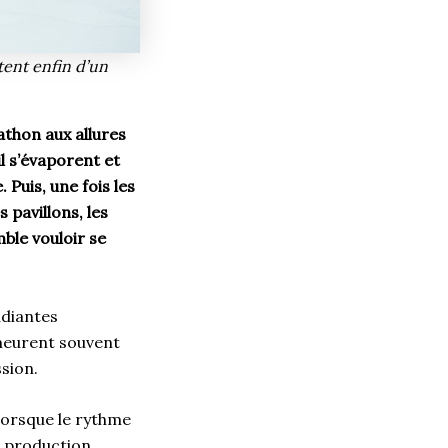
tent enfin d’un
athon aux allures
l s’évaporent et
Puis, une fois les
 pavillons, les
mble vouloir se
udiantes
meurent souvent
ession.
Lorsque le rythme
a production