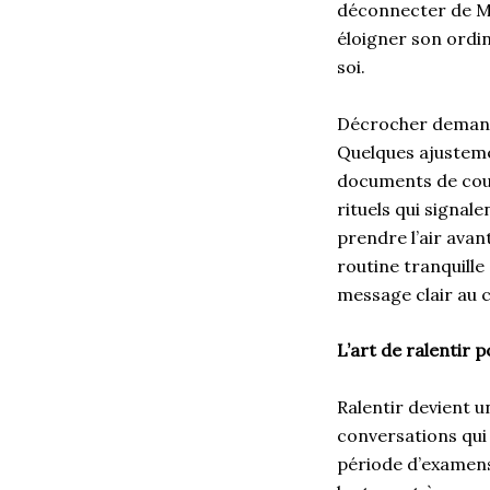
déconnecter de Mo
éloigner son ordi
soi.
Décrocher demande
Quelques ajustem
documents de cour
rituels qui signale
prendre l’air avan
routine tranquill
message clair au c
L’art de ralentir
Ralentir devient u
conversations qui
période d’examens