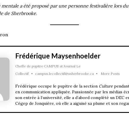
é mentale a été proposé par une personne festivalière lors du 
de de Sherbrooke.
aron
Frédérique Maysenhoelder
Cheffe de pupitre CAMPUS
at
Journal Le
Collectif
•
campus.lecollectif@usherbrooke.ca
•
More Posts
Frédérique occupe le pupitre de la section
Culture
pendant
en communication appliquée. Passionnée par les médias écr
son entrée à l’université, elle a d’abord complété un DEC e
Cégep de Jonquière
, où elle a aiguisé sa plume et son rega