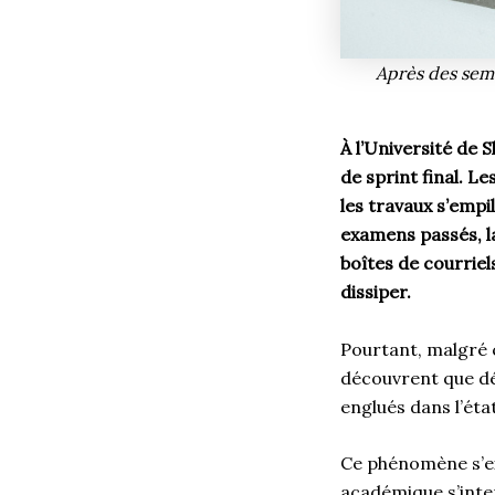
Après des sema
À l’Université de 
de sprint final. L
les travaux s’empi
examens passés, la
boîtes de courriel
dissiper.
Pourtant, malgré 
découvrent que dé
englués dans l’éta
Ce phénomène s’ex
académique s’inten