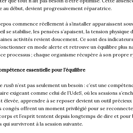
ter que tout n’ait pas besoin d’être optimisé. Cette absen
e au début, devient progressivement réparatrice.
 repos commence réellement à s’installer apparaissent sou
l se stabilise, les pensées s’apaisent, la tension physique d
aines activités revient doucement. Ce sont des indicateur
onctionner en mode alerte et retrouve un équilibre plus na
r ce processus ; chaque organisme récupère à son propre
ompétence essentielle pour l’équilibre
le
rush
n’est pas seulement un besoin : c’est une compétenc
taire exigeant comme celui de l’UdeS, où les sessions s’ench
t élevée, apprendre à se reposer devient un outil précieux
s congés offrent un moment privilégié pour se reconnecter
corps et l’esprit tentent depuis longtemps de dire et pour 
 qui survivront à la session suivante.