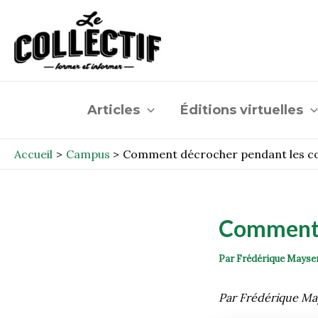
Aller
Post
au
navigation
contenu
Articles
Éditions virtuelles
Accueil
Campus
Comment décrocher pendant les c
Comment 
Par
Frédérique Mayse
Par Frédérique M