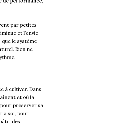
ce de performance,
vent par petites
iminue et l’envie
s que le système
turel. Rien ne
 rythme.
e à cultiver. Dans
aînent et où la
 pour préserver sa
 à soi, pour
bâtir des