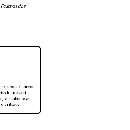
Festival des
 son baccalauréat
its bien avant
n journalisme au
rd critique.