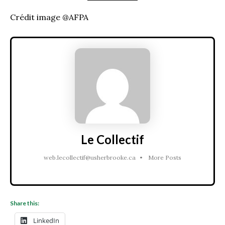
Crédit image @AFPA
Le Collectif
web.lecollectif@usherbrooke.ca
•
More Posts
Share this:
LinkedIn