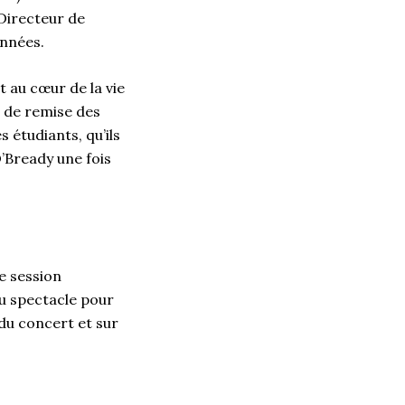
 Directeur de
années.
t au cœur de la vie
e de remise des
 étudiants, qu’ils
O’Bready une fois
e session
au spectacle pour
 du concert et sur