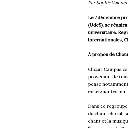
Par Sophie Valenc
Le 7 décembre pro
(UdeS), se réunir
universitaire. Reg
internationales, 
À propos de Chœ
Chœur Campus est 
provenant de tous
pense notamment a
enseignantes, ent
Dans ce regroupeme
du chant choral, s
chant et la musiq