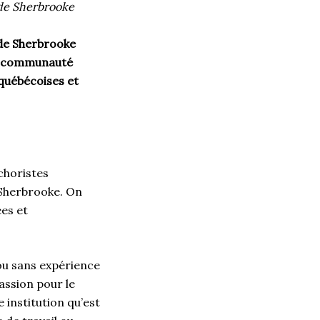
 de Sherbrooke
 de Sherbrooke
la communauté
 québécoises et
choristes
 Sherbrooke. On
es et
 ou sans expérience
assion pour le
institution qu’est