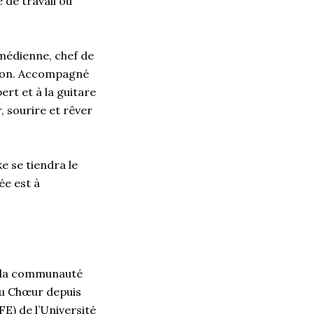
 de travail ou
omédienne, chef de
sion. Accompagné
rt et à la guitare
 sourire et rêver
 se tiendra le
rée est à
 la communauté
du Chœur depuis
E) de l’Université