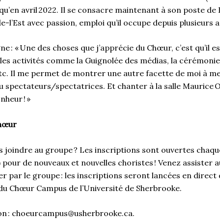
u’en avril 2022. Il se consacre maintenant à son poste de
-l’Est avec passion, emploi qu’il occupe depuis plusieurs 
e : « Une des choses que j’apprécie du Chœur, c’est qu’il es
 les activités comme la Guignolée des médias, la cérémoni
etc. Il me permet de montrer une autre facette de moi à mes
u spectateurs/spectatrices. Et chanter à la salle Maurice 
nheur ! »
Chœur
s joindre au groupe ? Les inscriptions sont ouvertes chaqu
 pour de nouveaux et nouvelles choristes ! Venez assister 
rer par le groupe : les inscriptions seront lancées en direct
du Chœur Campus de l’Université de Sherbrooke.
ion : choeurcampus@usherbrooke.ca.