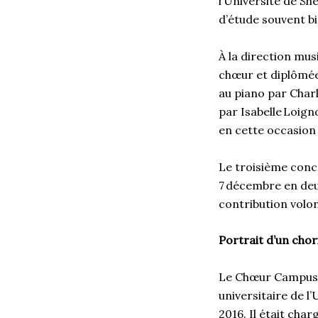
l’Université de Sh
d’étude souvent bi
À la direction mus
chœur et diplômée
au piano par Char
par Isabelle Loig
en cette occasion 
Le troisième conc
7 décembre en deux 
contribution volon
Portrait d’un chor
Le Chœur Campus 
universitaire de 
2016. Il était ch