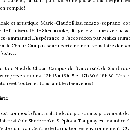
erbrooke et, surtout, pour faire une pause dans une journée
en remplie !
icale et artistique, Marie-Claude Élias, mezzo-soprano, c
 de l’Université de Sherbrooke, dirige le groupe avec pas
les-Emmanuel L’Espérance, à l’accordéon par Malika Humbe
non, le Chœur Campus saura certainement vous faire danser,
festive.
ert de Noël du Chœur Campus de l’Université de Sherbrooke
représentations : 12 h 15 à 13 h 15 et 17 h 30 à 18 h 30. L’ent
taire et toutes et tous sont les bienvenus !
iste
est composé d’une multitude de personnes provenant de
l’Université de Sherbrooke. Stéphane Tanguay est membre 
argé de cours au Centre de formation en environnement (CUF