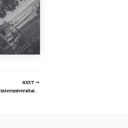
NEXT
Une compétition interuniversitaire à saveur de politique