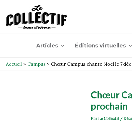
Aller
Post
au
navigation
contenu
Articles
Éditions virtuelles
Accueil
Campus
Chœur Campus chante Noël le 7 dé
Chœur Ca
prochain
Par
Le Collectif
/
Déce