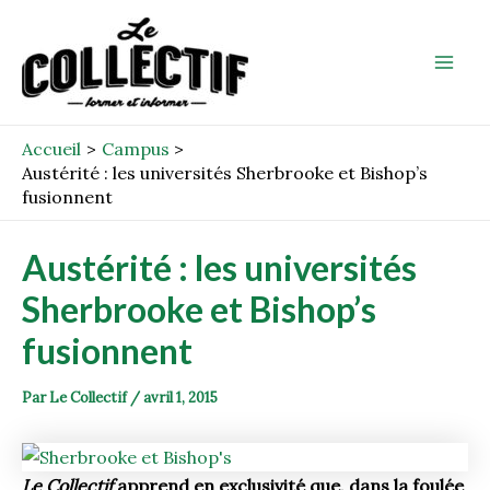
Aller
Post
Mai
au
navigation
Men
contenu
Accueil
Campus
Austérité : les universités Sherbrooke et Bishop’s
fusionnent
Austérité : les universités
Sherbrooke et Bishop’s
fusionnent
Par
Le Collectif
/
avril 1, 2015
Le Collectif
apprend en exclusivité que, dans la foulée