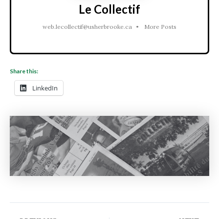
Le Collectif
web.lecollectif@usherbrooke.ca
•
More Posts
Share this:
LinkedIn