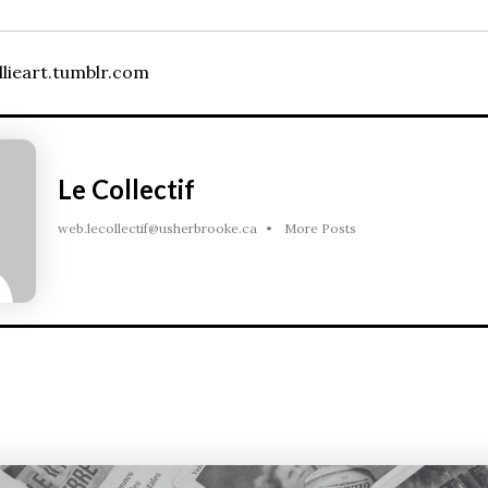
llieart.tumblr.com
Le Collectif
web.lecollectif@usherbrooke.ca
•
More Posts