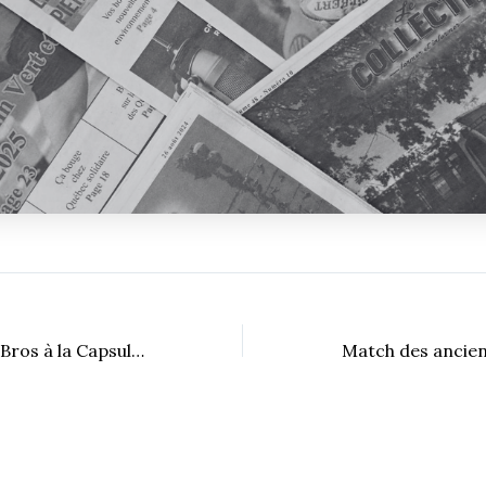
Tournoi de SmashBros à la Capsule Bistro Cinéma