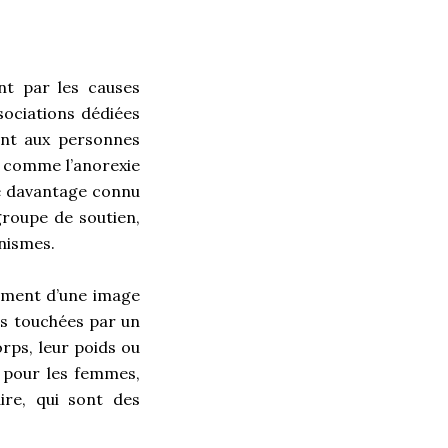
ent par les causes
ssociations dédiées
ant aux personnes
, comme l’anorexie
re davantage connu
groupe de soutien,
anismes.
pement d’une image
es touchées par un
rps, leur poids ou
e pour les femmes,
ire, qui sont des