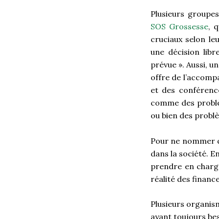
Plusieurs groupe
SOS Grossesse
, 
cruciaux selon le
une décision libr
prévue ». Aussi, u
offre de l’accompa
et des conférenc
comme des problèm
ou bien des probl
Pour ne nommer qu
dans la société. En
prendre en charge
réalité des financ
Plusieurs organis
ayant toujours be