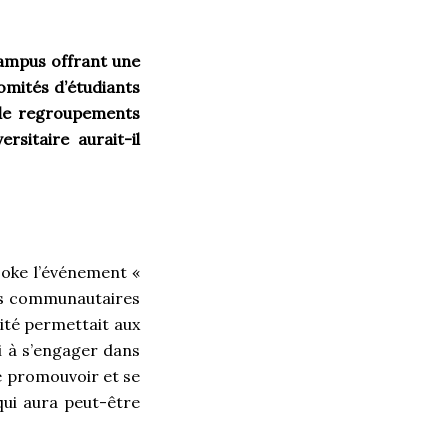
 campus offrant une
comités d’étudiants
t de regroupements
rsitaire aurait-il
rooke l’événement «
mes communautaires
sité permettait aux
i à s’engager dans
e promouvoir et se
qui aura peut-être