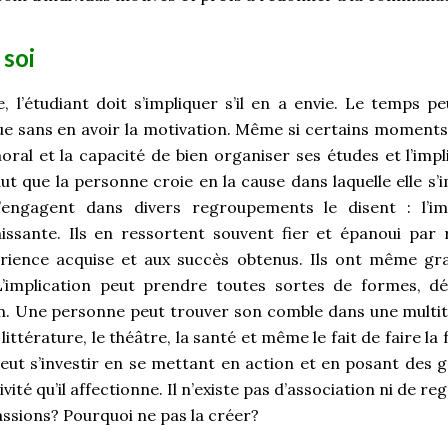
 soi
, l’étudiant doit s’impliquer s’il en a envie. Le temps pe
ique sans en avoir la motivation. Même si certains moments
 moral et la capacité de bien organiser ses études et l’imp
aut que la personne croie en la cause dans laquelle elle s
s’engagent dans divers regroupements le disent : l’im
issante. Ils en ressortent souvent fier et épanoui par 
érience acquise et aux succès obtenus. Ils ont même gr
 L’implication peut prendre toutes sortes de formes,
n. Une personne peut trouver son comble dans une multit
a littérature, le théâtre, la santé et même le fait de faire la 
 peut s’investir en se mettant en action et en posant des 
ivité qu’il affectionne. Il n’existe pas d’association ni de 
assions? Pourquoi ne pas la créer?