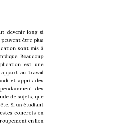
ut devenir long si
 peuvent être plus
lication sont mis à
’implique. Beaucoup
plication est une
rapport au travail
andi et appris des
 dépendamment des
ude de sujets, que
fête. Si un étudiant
gestes concrets en
regroupement en lien