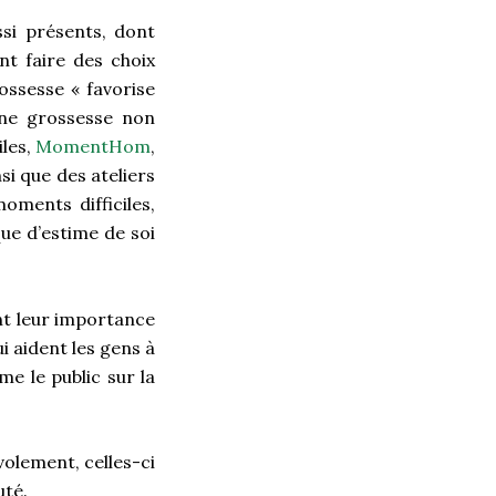
si présents, dont
t faire des choix
ossesse « favorise
’une grossesse non
iles,
MomentHom
,
si que des ateliers
ments difficiles,
ue d’estime de soi
nt leur importance
ui aident les gens à
e le public sur la
olement, celles-ci
uté.