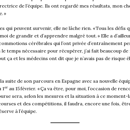
rectrice de l’équipe. Ils ont regardé mes résultats, mon ch
e. »
s qui peuvent survenir, elle ne lâche rien. « Tous les défis qu
oi de grandir et d’apprendre malgré tout. » Elle a d’ailleu
ommotions cérébrales qui l’ont privée d’entraînement pe
ris le temps nécessaire pour récupérer, j’ai fait beaucoup d
t ça et les médecins ont dit que je n’avais pas de risque é
 la suite de son parcours en Espagne avec sa nouvelle équip
er
 1
au 15 février. « Ça va être, pour moi, l’occasion de ren
rse sera, selon les mesures et la situation à ce moment-là, 
ourses et des compétitions, il faudra, encore une fois, être 
serve à l’équipe.