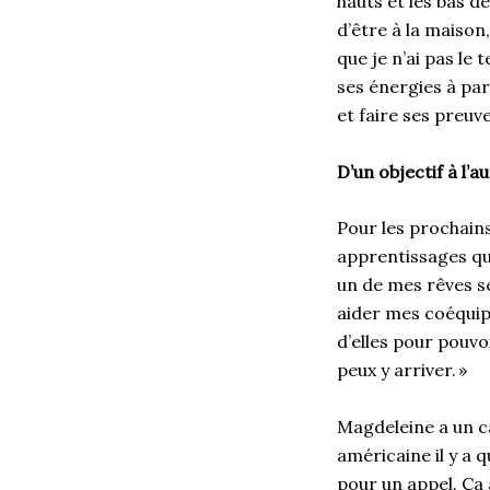
hauts et les bas 
d’être à la maison,
que je n’ai pas l
ses énergies à par
et faire ses preuv
D’un objectif à l’a
Pour les prochains
apprentissages qu’
un de mes rêves se
aider mes coéquip
d’elles pour pouvo
peux y arriver. »
Magdeleine a un c
américaine il y a 
pour un appel. Ça 