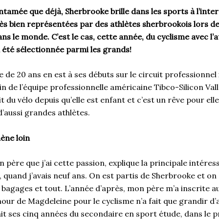
ntamée que déjà, Sherbrooke brille dans les sports à l’inter
rès bien représentées par des athlètes sherbrookois lors d
ans le monde. C’est le cas, cette année, du cyclisme avec l
 a été sélectionnée parmi les grands!
de 20 ans en est à ses débuts sur le circuit professionnel 
ein de l’équipe professionnelle américaine Tibco-Silicon Val
t du vélo depuis qu’elle est enfant et c’est un rêve pour elle
d’aussi grandes athlètes.
ène loin
 père que j’ai cette passion, explique la principale intéress
 quand j’avais neuf ans. On est partis de Sherbrooke et on e
bagages et tout. L’année d’après, mon père m’a inscrite au
our de Magdeleine pour le cyclisme n’a fait que grandir d
fait ses cinq années du secondaire en sport étude, dans l