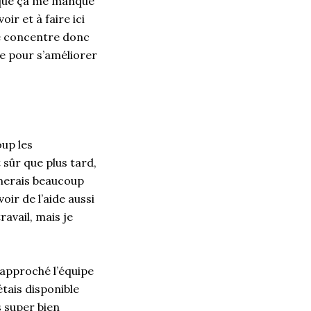
r que ça me manque
ir et à faire ici
me concentre donc
me pour s’améliorer
oup les
 sûr que plus tard,
imerais beaucoup
voir de l’aide aussi
avail, mais je
 approché l’équipe
étais disponible
s super bien