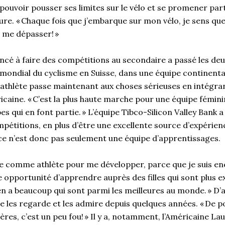
 pouvoir pousser ses limites sur le vélo et se promener part
re. « Chaque fois que j’embarque sur mon vélo, je sens que
e me dépasser! »
ncé à faire des compétitions au secondaire a passé les de
mondial du cyclisme en Suisse, dans une équipe continenta
athlète passe maintenant aux choses sérieuses en intégra
icaine. « C’est la plus haute marche pour une équipe fémini
es qui en font partie. » L’équipe Tibco-Silicon Valley Bank a
pétitions, en plus d’être une excellente source d’expérien
 ce n’est donc pas seulement une équipe d’apprentissages.
ise comme athlète pour me développer, parce que je suis en
le opportunité d’apprendre auprès des filles qui sont plus
 en a beaucoup qui sont parmi les meilleures au monde. » D’ai
lle les regarde et les admire depuis quelques années. « De p
res, c’est un peu fou! » Il y a, notamment, l’Américaine La