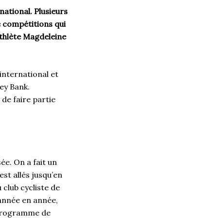
national. Plusieurs
e compétitions qui
’athlète Magdeleine
international et
ley Bank.
 de faire partie
ée. On a fait un
st allés jusqu’en
 club cycliste de
’année en année,
e programme de