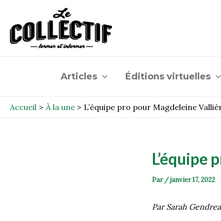
Aller
Post
au
navigation
contenu
Articles
Éditions virtuelles
Accueil
À la une
L’équipe pro pour Magdeleine Valliè
L’équipe 
Par
/
janvier 17, 2022
Par Sarah Gendre