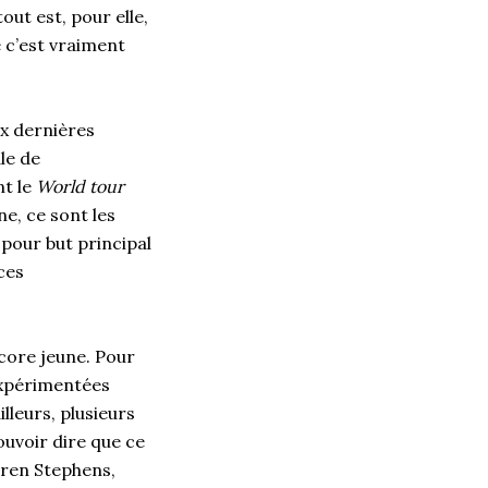
out est, pour elle,
 c’est vraiment
ux dernières
le de
nt le
World tour
ne, ce sont les
 pour but principal
ces
core jeune. Pour
 expérimentées
lleurs, plusieurs
ouvoir dire que ce
uren Stephens,