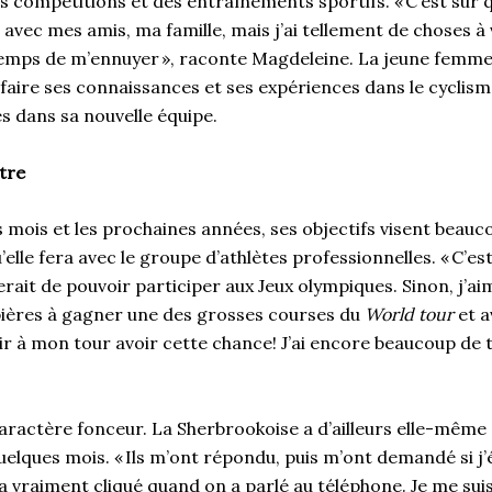
des compétitions et des entraînements sportifs. « C’est sû
 avec mes amis, ma famille, mais j’ai tellement de choses à vo
e temps de m’ennuyer », raconte Magdeleine. La jeune fem
faire ses connaissances et ses expériences dans le cyclis
es dans sa nouvelle équipe.
utre
 mois et les prochaines années, ses objectifs visent beauc
elle fera avec le groupe d’athlètes professionnelles. « C’est
rait de pouvoir participer aux Jeux olympiques. Sinon, j’a
ières à gagner une des grosses courses du
World tour
et a
ir à mon tour avoir cette chance! J’ai encore beaucoup de tr
aractère fonceur. La Sherbrookoise a d’ailleurs elle-même
quelques mois. « Ils m’ont répondu, puis m’ont demandé si j’
a vraiment cliqué quand on a parlé au téléphone. Je me sui