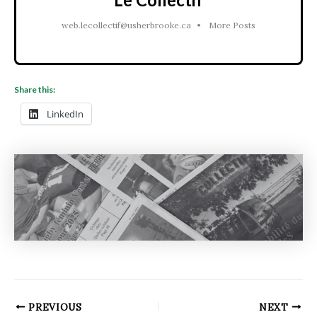
web.lecollectif@usherbrooke.ca
•
More Posts
Share this:
LinkedIn
PREVIOUS
NEXT