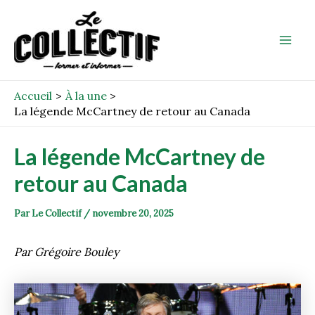
Aller
Post
Mai
au
navigation
Men
contenu
Accueil
À la une
La légende McCartney de retour au Canada
La légende McCartney de
retour au Canada
Par
Le Collectif
/
novembre 20, 2025
Par Grégoire Bouley