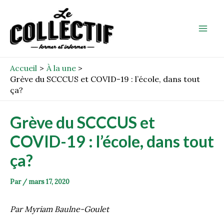
Aller
Post
Mai
au
navigation
Men
contenu
Accueil
À la une
Grève du SCCCUS et COVID-19 : l’école, dans tout
ça?
Grève du SCCCUS et
COVID-19 : l’école, dans tout
ça?
Par
/
mars 17, 2020
Par Myriam Baulne-Goulet