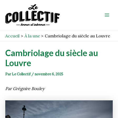
Aller
Post
Mai
au
navigation
Men
contenu
Accueil
À la une
Cambriolage du siècle au Louvre
Cambriolage du siècle au
Louvre
Par
Le Collectif
/
novembre 6, 2025
Par Grégoire Bouley