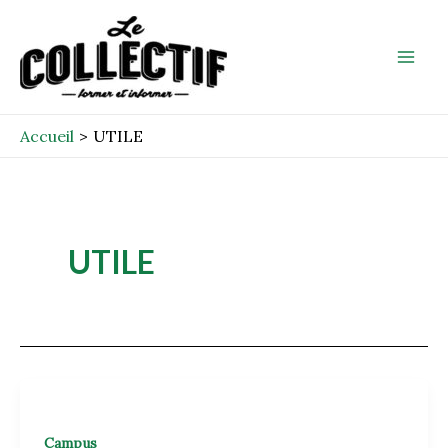
Aller
Mai
au
Men
contenu
Accueil
UTILE
UTILE
Campus