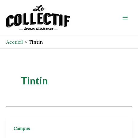
Aller
Mai
au
Men
contenu
Accueil
Tintin
Tintin
Campus