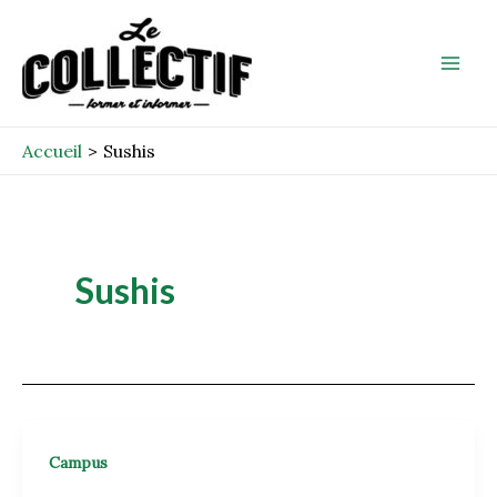
Aller
Mai
au
Men
contenu
Accueil
Sushis
Sushis
Campus