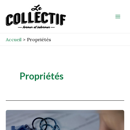
Aller
Mai
au
Men
contenu
Accueil
Propriétés
Propriétés