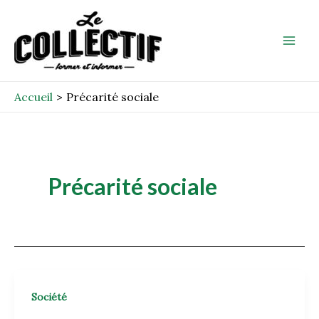
Aller
Mai
au
Men
contenu
Accueil
Précarité sociale
Précarité sociale
Société