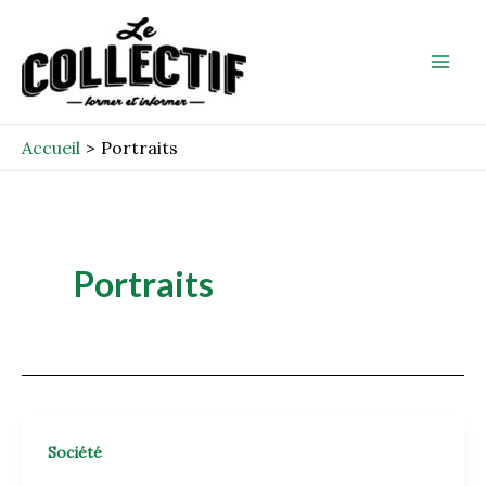
Aller
Mai
au
Men
contenu
Accueil
Portraits
Portraits
Société