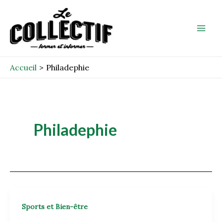
Aller
Mai
au
Men
contenu
Accueil
Philadephie
Philadephie
Sports et Bien-être