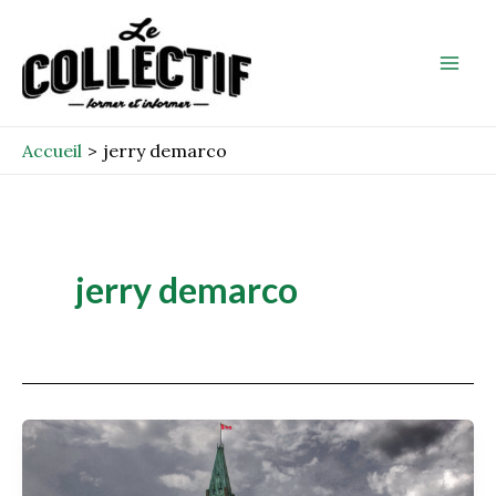
Aller
Mai
au
Men
contenu
Accueil
jerry demarco
jerry demarco