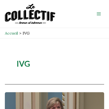
Aller
Mai
au
Men
contenu
Accueil
IVG
IVG