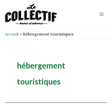
Aller
Mai
au
Men
contenu
Accueil
hébergement touristiques
hébergement
touristiques