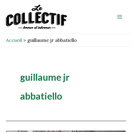
Aller
Mai
au
Men
contenu
Accueil
guillaume jr abbatiello
guillaume jr
abbatiello