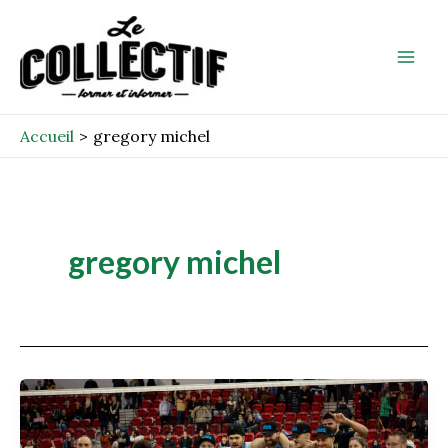
Aller
Mai
au
Men
contenu
Accueil
gregory michel
gregory michel