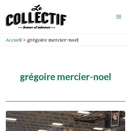
Aller
Mai
au
Men
contenu
Accueil
grégoire mercier-noel
grégoire mercier-noel