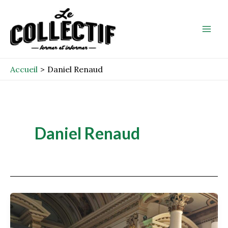
Aller
Mai
au
Men
contenu
Accueil
Daniel Renaud
Daniel Renaud