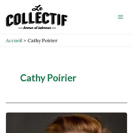
Aller
Mai
au
Men
contenu
Accueil
Cathy Poirier
Cathy Poirier