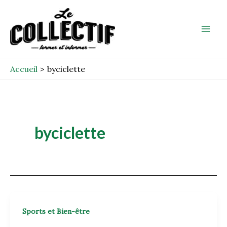
Aller
Mai
au
Men
contenu
Accueil
byciclette
byciclette
Sports et Bien-être