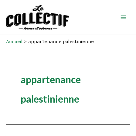
Aller
Mai
au
Men
contenu
Accueil
appartenance palestinienne
appartenance
palestinienne