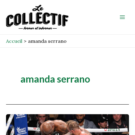
Aller
Mai
au
Men
contenu
Accueil
amanda serrano
amanda serrano